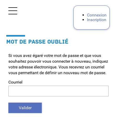
*
Ouvrir le menu
Connexion
Inscription
Accueil
MOT DE PASSE OUBLIÉ
Tous personnels
Si vous avez égaré votre mot de passe et que vous
Personnels d'encadrement
souhaitez pouvoir vous connecter à nouveau, indiquez
votre adresse électronique. Vous recevrez un courriel
Premier degré
vous permettant de définir un nouveau mot de passe.
Courriel
Second degré
Personnels IATSS
Valider
AESH - AED